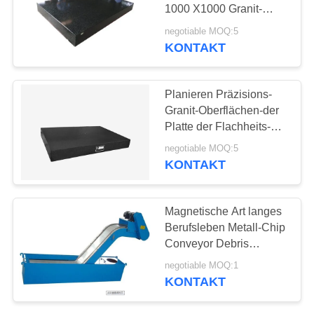
SITEMAP
1000 X1000 Granit-
Oberflächen-Platte
negotiable MOQ:5
einhüllend
PRIVACY
KONTAKT
8
POLICY
Stahlt-Schlitz-Platte
Planieren Präzisions-
Granit-Oberflächen-der
Platte der Flachheits-
Maß-Maschinerie-Co
negotiable MOQ:5
KONTAKT
35
Magnetische Art langes
T-Schlitz-
Berufsleben Metall-Chip
Conveyor Debris
Grundplatte
Removal Units
negotiable MOQ:1
KONTAKT