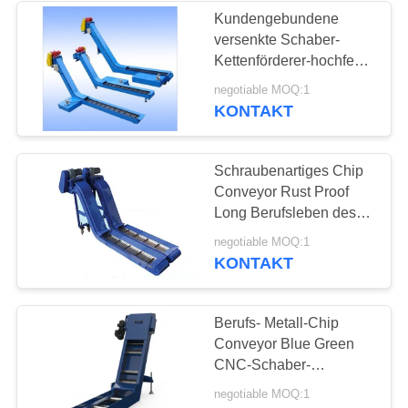
Kundengebundene
versenkte Schaber-
16
Kettenförderer-hochfeste
genaue Koordination
negotiable MOQ:1
Granit-Messgeräte
KONTAKT
Schraubenartiges Chip
Conveyor Rust Proof
Long Berufsleben des
Kohlenstoffstahl-HRLX
45
negotiable MOQ:1
KONTAKT
Granit-Maschinen-
Basis
Berufs- Metall-Chip
Conveyor Blue Green
CNC-Schaber-
Kettenförderer
negotiable MOQ:1