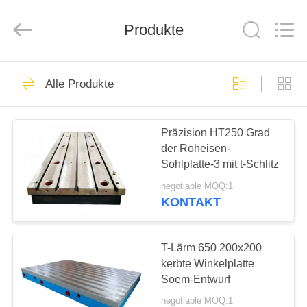
Famous
International
Trading
Co.,
Produkte
Ltd.
All
Rights
Reserved.
HAUS
26
Alle Produkte
Präzisions-
PRODUKTE
Oberflächenplatte
Präzision HT250 Grad
der Roheisen-
ÜBER
Sohlplatte-3 mit t-Schlitz
UNS
negotiable MOQ:1
KONTAKT
153
FABRIK-
AUSFLUG
T-Lärm 650 200x200
Granitoberflächenplatte
kerbte Winkelplatte
Soem-Entwurf
QUALITÄTSKONTROLLE
negotiable MOQ:1