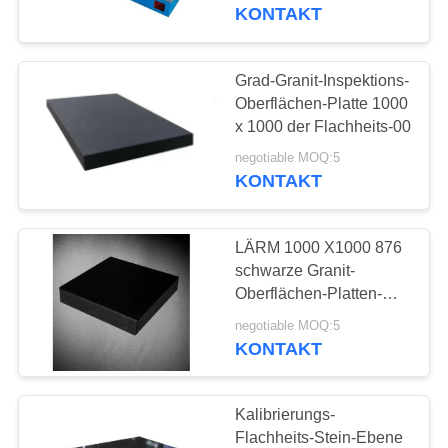
KONTAKT
TRETEN
SIE
Grad-Granit-Inspektions-
16
MIT
Oberflächen-Platte 1000
Roheisen-
x 1000 der Flachheits-00
UNS
Oberflächen-Platte
negotiable MOQ:5
IN
KONTAKT
VERBINDUNG
LÄRM 1000 X1000 876
NACHRICHTEN
schwarze Granit-
Oberflächen-Platten-
73
Grade 00
FORDERN
negotiable MOQ:5
Roheisen-
KONTAKT
SIE EIN
Sohlplatten
ZITAT
Kalibrierungs-
Flachheits-Stein-Ebene