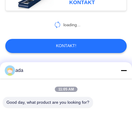
KONTAKT
18
Werkzeugmaschinen-
loading...
Zusätze
KONTAKT!
Beliebte Kategorien
Alle
ada
15
Metallmessgeräte
Präzisions-
11:05 AM
Granitoberflächenplatte
Oberflächenplatte
Good day, what product are you looking for?
Roheisen-
Roheisen-Sohlplatten
Oberflächen-Platte