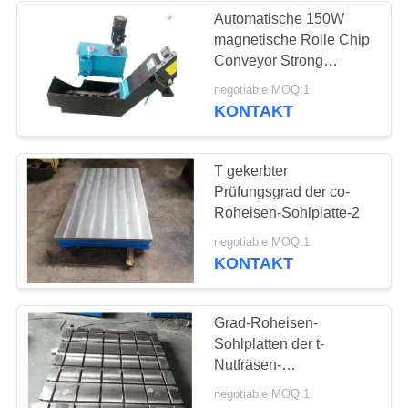
Automatische 150W
magnetische Rolle Chip
16
Conveyor Strong
Magnetic Adsorption
negotiable MOQ:1
Granit-Messgeräte
KONTAKT
T gekerbter
Prüfungsgrad der co-
Roheisen-Sohlplatte-2
45
negotiable MOQ:1
KONTAKT
Granit-Maschinen-
Basis
Grad-Roheisen-
Sohlplatten der t-
Nutfräsen-
Oberflächentabelle-3 mit
negotiable MOQ:1
T-Stück Schlitzen