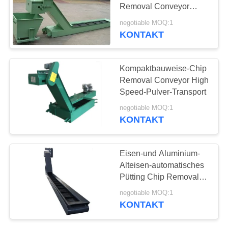
SITEMAP
Removal Conveyor
Customized Designs
negotiable MOQ:1
PRIVACY
KONTAKT
8
POLICY
Stahlt-Schlitz-Platte
Kompaktbauweise-Chip
Removal Conveyor High
Speed-Pulver-Transport
negotiable MOQ:1
KONTAKT
35
Eisen-und Aluminium-
T-Schlitz-
Alteisen-automatisches
Pütting Chip Removal
Grundplatte
Machine
negotiable MOQ:1
KONTAKT