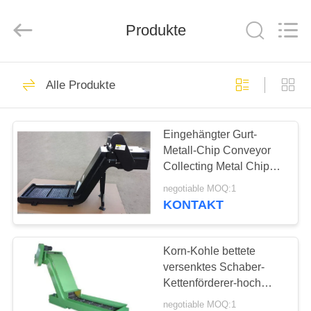
Famous
International
Trading
Co.,
Produkte
Ltd.
All
Rights
Reserved.
HAUS
26
Alle Produkte
Präzisions-
PRODUKTE
Oberflächenplatte
Eingehängter Gurt-
Metall-Chip Conveyor
ÜBER
Collecting Metal Chips
UNS
CNC Chip Conveyor
negotiable MOQ:1
KONTAKT
153
FABRIK-
AUSFLUG
Korn-Kohle bettete
Granitoberflächenplatte
versenktes Schaber-
Kettenförderer-hoch
QUALITÄTSKONTROLLE
anheben lärmarm ein
negotiable MOQ:1