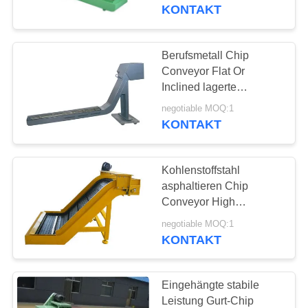
KONTAKT
TRETEN
SIE
Berufsmetall Chip
16
MIT
Conveyor Flat Or
Roheisen-
Inclined lagerte
UNS
Kettenbreite 150-600
Oberflächen-Platte
negotiable MOQ:1
IN
schwenkbar
KONTAKT
VERBINDUNG
Kohlenstoffstahl
NACHRICHTEN
asphaltieren Chip
Conveyor High
73
Efficiency 1.2-1.4M/Min
FORDERN
negotiable MOQ:1
Roheisen-
Low Noise
KONTAKT
SIE EIN
Sohlplatten
ZITAT
Eingehängte stabile
Leistung Gurt-Chip