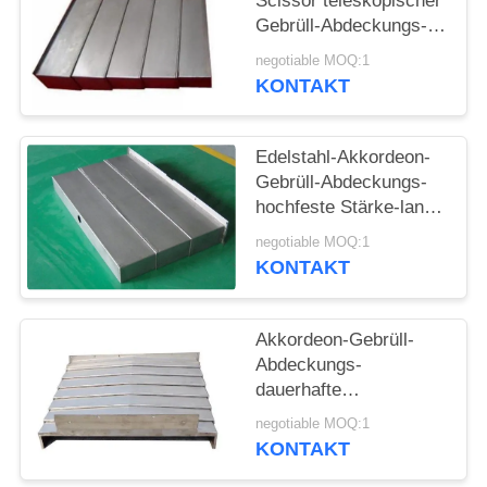
Scissor teleskopischer
SITEMAP
Gebrüll-Abdeckungs-
Schutz Shield Type
negotiable MOQ:1
PRIVACY
Without
KONTAKT
POLICY
Edelstahl-Akkordeon-
Gebrüll-Abdeckungs-
hochfeste Stärke-lange
Lebensdauer
negotiable MOQ:1
KONTAKT
Akkordeon-Gebrüll-
Abdeckungs-
dauerhafte
teleskopische Gebrüll-
negotiable MOQ:1
Aluminiumabdeckung
KONTAKT
der hohen Qualität