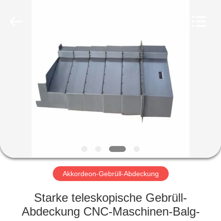
Famous
International
Trading
Co.,
Ltd.
All
Rights
Reserved.
HAUS
PRODUKTE
ÜBER
UNS
FABRIK-
AUSFLUG
Akkordeon-Gebrüll-Abdeckung
Starke teleskopische Gebrüll-
QUALITÄTSKONTROLLE
Abdeckung CNC-Maschinen-Balg-