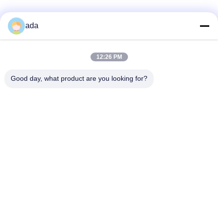
Beliebte Kategorien
Alle
ada
Präzisions-
12:26 PM
Granitoberflächenplatte
Oberflächenplatte
Good day, what product are you looking for?
Roheisen-
Roheisen-Sohlplatten
Oberflächen-Platte
Stahlt-Schlitz-Platte
T-Schlitz-Grundplatte
Granit-Maschinen-
Granit-Messgeräte
Basis