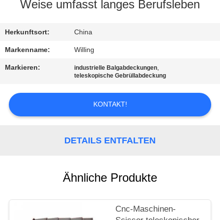
Weise umfasst langes Berufsleben
TRETEN
SIE
Herkunftsort:
China
MIT
Markenname:
Willing
UNS
Markieren:
,
industrielle Balgabdeckungen
teleskopische Gebrüllabdeckung
IN
VERBINDUNG
KONTAKT!
NACHRICHTEN
DETAILS ENTFALTEN
FORDERN
SIE EIN
Ähnliche Produkte
ZITAT
Cnc-Maschinen-