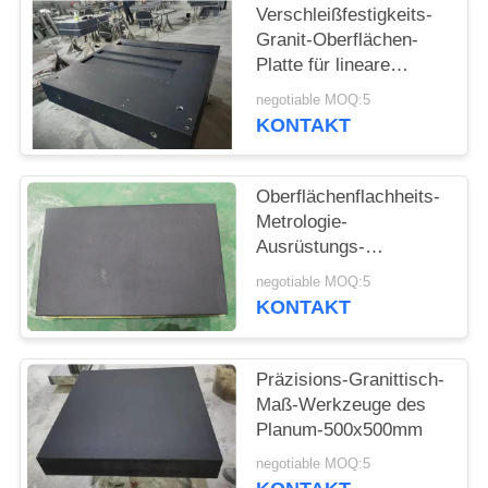
SITEMAP
Verschleißfestigkeits-
Granit-Oberflächen-
Platte für lineare
PRIVACY
Bewegung
negotiable MOQ:5
POLICY
KONTAKT
Oberflächenflachheits-
Metrologie-
Ausrüstungs-
Präzisions-
negotiable MOQ:5
Oberflächen-Platte
KONTAKT
1000x630mm
Präzisions-Granittisch-
Maß-Werkzeuge des
Planum-500x500mm
negotiable MOQ:5