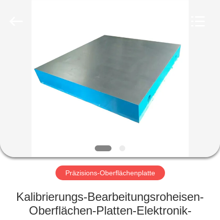
Famous
International
Trading
Co.,
Ltd.
All
Rights
Reserved.
HAUS
PRODUKTE
ÜBER
UNS
FABRIK-
AUSFLUG
Präzisions-Oberflächenplatte
Kalibrierungs-Bearbeitungsroheisen-
QUALITÄTSKONTROLLE
Oberflächen-Platten-Elektronik-