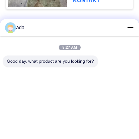
KONTAKT
Beliebte Kategorien
Alle
ada
Präzisions-
8:27 AM
Granitoberflächenplatte
Oberflächenplatte
Good day, what product are you looking for?
Roheisen-
Roheisen-Sohlplatten
Oberflächen-Platte
Stahlt-Schlitz-Platte
T-Schlitz-Grundplatte
Granit-Maschinen-
Granit-Messgeräte
Basis