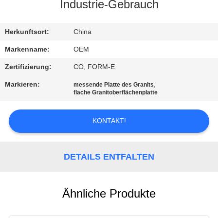
Industrie-Gebrauch
TRETEN
SIE
Herkunftsort:
China
MIT
Markenname:
OEM
UNS
Zertifizierung:
CO, FORM-E
IN
Markieren:
,
messende Platte des Granits
flache Granitoberflächenplatte
VERBINDUNG
KONTAKT!
NACHRICHTEN
DETAILS ENTFALTEN
FORDERN
SIE EIN
ZITAT
Ähnliche Produkte