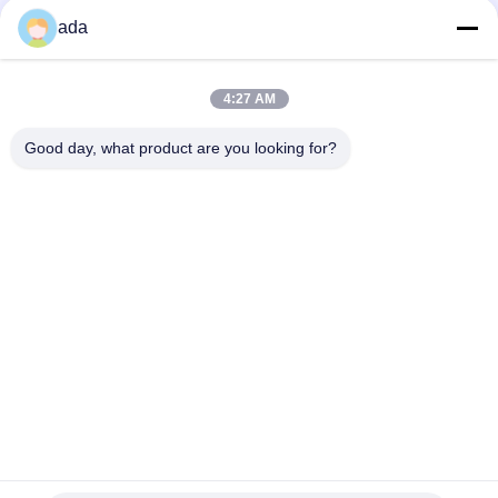
Beliebte Kategorien
Alle
ada
Präzisions-
4:27 AM
Granitoberflächenplatte
Oberflächenplatte
Good day, what product are you looking for?
Roheisen-
Roheisen-Sohlplatten
Oberflächen-Platte
Stahlt-Schlitz-Platte
T-Schlitz-Grundplatte
Granit-Maschinen-
Granit-Messgeräte
Basis
Unterzeichnen