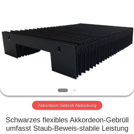
Famous
International
Trading
Co.,
Ltd.
All
Rights
Reserved.
HAUS
PRODUKTE
ÜBER
UNS
FABRIK-
AUSFLUG
Akkordeon-Gebrüll-Abdeckung
Schwarzes flexibles Akkordeon-Gebrüll
QUALITÄTSKONTROLLE
umfasst Staub-Beweis-stabile Leistung