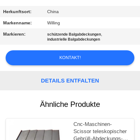
TRETEN
Herkunftsort:
China
SIE
Markenname:
Willing
MIT
Markieren:
,
schützende Balgabdeckungen
industrielle Balgabdeckungen
UNS
IN
KONTAKT!
VERBINDUNG
DETAILS ENTFALTEN
NACHRICHTEN
FORDERN
Ähnliche Produkte
SIE EIN
ZITAT
Cnc-Maschinen-
Scissor teleskopischer
Gebrüll-Abdeckungs-