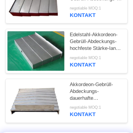
SITEMAP
Schutz Shield Type
negotiable MOQ:1
Without
KONTAKT
PRIVACY
POLICY
Edelstahl-Akkordeon-
Gebrüll-Abdeckungs-
hochfeste Stärke-lange
Lebensdauer
negotiable MOQ:1
KONTAKT
Akkordeon-Gebrüll-
Abdeckungs-
dauerhafte
teleskopische Gebrüll-
negotiable MOQ:1
Aluminiumabdeckung
KONTAKT
der hohen Qualität