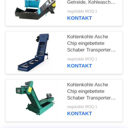
SITEMAP
Getreide, Kohleasche
und Späne zur
negotiable MOQ:1
Materialbeförderung
KONTAKT
PRIVACY
POLICY
Kohlenkohle Asche
Chip eingebettete
Schaber Transporter
Förderer für industrielle
negotiable MOQ:1
Material Handling
KONTAKT
Bedürfnisse
Kohlenkohle Asche
Chip eingebettete
Schaber Transporter
Förderer für die
negotiable MOQ:1
industrielle
KONTAKT
Materialbearbeitung