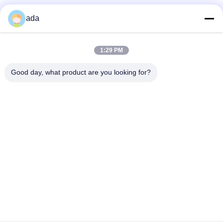
Beliebte Kategorien
Alle
ada
Präzisions-
1:29 PM
Granitoberflächenplatte
Oberflächenplatte
Good day, what product are you looking for?
Roheisen-
Roheisen-Sohlplatten
Oberflächen-Platte
Stahlt-Schlitz-Platte
T-Schlitz-Grundplatte
Granit-Maschinen-
Granit-Messgeräte
Basis
Unterzeichnen