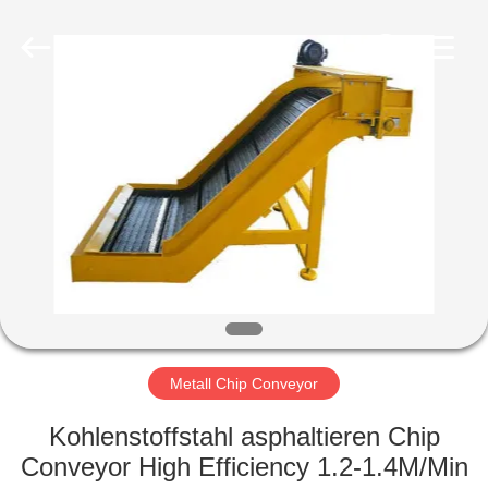
Famous
International
Trading
Co.,
Ltd.
All
Rights
Reserved.
HAUS
PRODUKTE
ÜBER
UNS
FABRIK-
AUSFLUG
Metall Chip Conveyor
Kohlenstoffstahl asphaltieren Chip
QUALITÄTSKONTROLLE
Conveyor High Efficiency 1.2-1.4M/Min