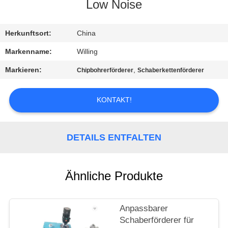
Low Noise
TRETEN
SIE
Herkunftsort:
China
MIT
Markenname:
Willing
UNS
Markieren:
,
Chipbohrerförderer
Schaberkettenförderer
IN
VERBINDUNG
KONTAKT!
NACHRICHTEN
DETAILS ENTFALTEN
FORDERN
Ähnliche Produkte
SIE EIN
ZITAT
Anpassbarer
Schaberförderer für