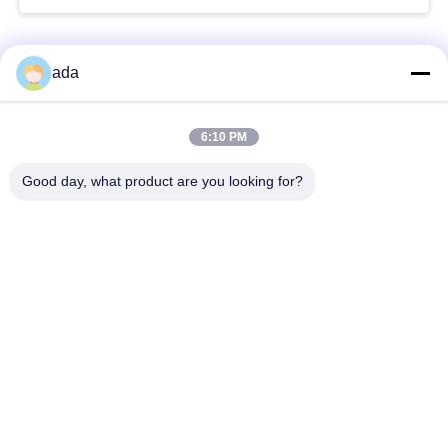
Beliebte Kategorien
Alle
ada
Präzisions-
6:10 PM
Granitoberflächenplatte
Oberflächenplatte
Good day, what product are you looking for?
Roheisen-
Roheisen-Sohlplatten
Oberflächen-Platte
Stahlt-Schlitz-Platte
T-Schlitz-Grundplatte
Granit-Maschinen-
Granit-Messgeräte
Basis