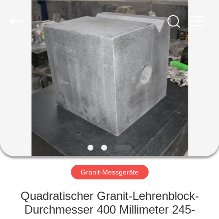
Famous
International
Trading
Co.,
Ltd.
All
Rights
Reserved.
HAUS
PRODUKTE
ÜBER
UNS
FABRIK-
AUSFLUG
Granit-Messgeräte
Quadratischer Granit-Lehrenblock-
QUALITÄTSKONTROLLE
Durchmesser 400 Millimeter 245-