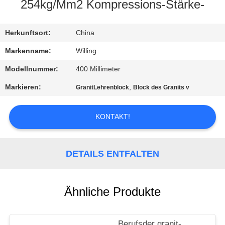
254kg/Mm2 Kompressions-Stärke-
TRETEN
SIE
Herkunftsort:
China
MIT
Markenname:
Willing
UNS
Modellnummer:
400 Millimeter
IN
Markieren:
,
GranitLehrenblock
Block des Granits v
VERBINDUNG
KONTAKT!
NACHRICHTEN
DETAILS ENTFALTEN
FORDERN
SIE EIN
Ähnliche Produkte
ZITAT
Berufsder granit-