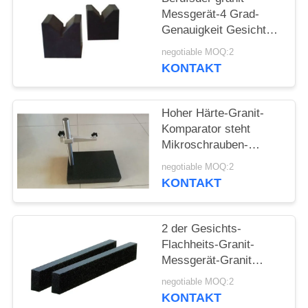
SITEMAP
Messgerät-4 Grad-
Genauigkeit Gesichts-
PRIVACY
der Flachheits-00
negotiable MOQ:2
KONTAKT
POLICY
Hoher Härte-Granit-
Komparator steht
Mikroschrauben-
Fingerspitzen-
negotiable MOQ:2
Steuerung
KONTAKT
2 der Gesichts-
Flachheits-Granit-
Messgerät-Granit
entspricht gute
negotiable MOQ:2
Stabilität
KONTAKT