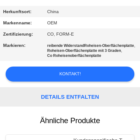
TRETEN
Herkunftsort:
China
SIE
Markenname:
OEM
MIT
Zertifizierung:
CO, FORM-E
UNS
Markieren:
,
reibende WiderstandRoheisen-Oberflächenplatte
,
IN
Roheisen-Oberflächenplatte mit 3 Graden
Co Roheisenoberflächenplatte
VERBINDUNG
KONTAKT!
NACHRICHTEN
DETAILS ENTFALTEN
FORDERN
SIE EIN
Ähnliche Produkte
ZITAT