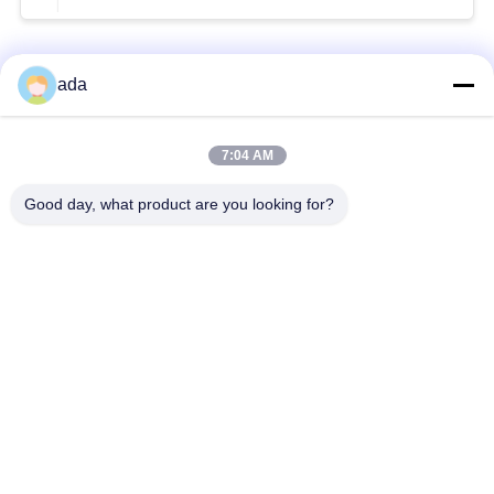
Beliebte Kategorien
Alle
ada
Präzisions-
7:04 AM
Granitoberflächenplatte
Oberflächenplatte
Good day, what product are you looking for?
Roheisen-
Roheisen-Sohlplatten
Oberflächen-Platte
Stahlt-Schlitz-Platte
T-Schlitz-Grundplatte
Granit-Maschinen-
Granit-Messgeräte
Basis