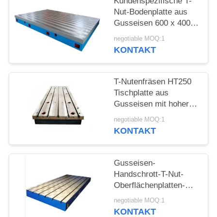
Kundenspezifische T-
SITEMAP
Nut-Bodenplatte aus
Gusseisen 600 x 400
PRIVACY
mm
negotiable MOQ:1
POLICY
KONTAKT
T-Nutenfräsen HT250
Tischplatte aus
Gusseisen mit hoher
Härte, 400 x 400 mm
negotiable MOQ:1
KONTAKT
Gusseisen-
Handschrott-T-Nut-
Oberflächenplatten-
Schweißtischprüfung
negotiable MOQ:1
KONTAKT