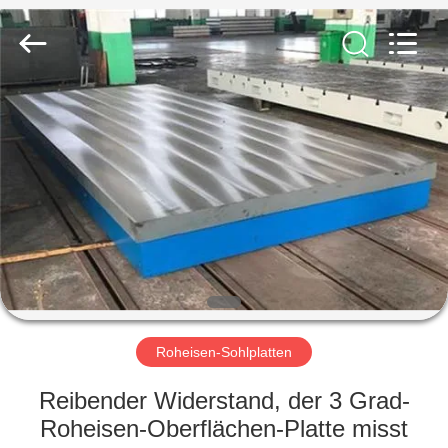
Famous
International
Trading
Co.,
Ltd.
All
Rights
Reserved.
HAUS
PRODUKTE
ÜBER
UNS
FABRIK-
AUSFLUG
Roheisen-Sohlplatten
Reibender Widerstand, der 3 Grad-
QUALITÄTSKONTROLLE
Roheisen-Oberflächen-Platte misst