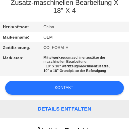
Zusatz-maschinellen Bearbeitung X
TRETEN
18" X 4
SIE
Herkunftsort:
China
MIT
UNS
Markenname:
OEM
IN
Zertifizierung:
CO, FORM-E
VERBINDUNG
Markieren:
Mittelwerkzeugmaschinenzusätze der
maschinellen Bearbeitung
,
,
10" x 18" werkzeugmaschinenzusätze
10" x 18" Grundplatte der Befestigung
NACHRICHTEN
KONTAKT!
FORDERN
SIE EIN
DETAILS ENTFALTEN
ZITAT