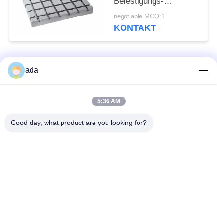
Befestigungs-
Grundplatte Mc
negotiable MOQ:1
besonders an
KONTAKT
Beliebte Kategorien
Alle
ada
Präzisions-
5:36 AM
Granitoberflächenplatte
Oberflächenplatte
Good day, what product are you looking for?
Roheisen-
Roheisen-Sohlplatten
Oberflächen-Platte
Stahlt-Schlitz-Platte
T-Schlitz-Grundplatte
Granit-Maschinen-
Granit-Messgeräte