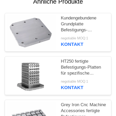
Ähnliche Produkte
SITEMAP
PRIVACY
Kundengebundene
Grundplatte
POLICY
Befestigungs-
Prägewerkzeugmaschinen-
negotiable MOQ:1
Zusätze Mc
KONTAKT
HT250 fertigte
Befestigungs-Platten
für spezifische
Workholding-
negotiable MOQ:1
Anforderungen
KONTAKT
besonders an
Grey Iron Cnc Machine
Accessories fertigte