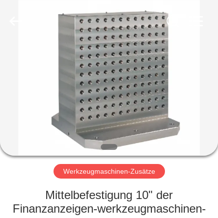
Famous
International
Trading
Co.,
Ltd.
All
Rights
Reserved.
HAUS
PRODUKTE
ÜBER
UNS
FABRIK-
AUSFLUG
Werkzeugmaschinen-Zusätze
Mittelbefestigung 10" der
QUALITÄTSKONTROLLE
Finanzanzeigen-werkzeugmaschinen-