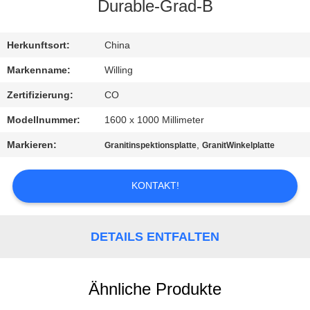
Durable-Grad-B
TRETEN
SIE
Herkunftsort:
China
MIT
Markenname:
Willing
UNS
Zertifizierung:
CO
IN
Modellnummer:
1600 x 1000 Millimeter
VERBINDUNG
Markieren:
,
Granitinspektionsplatte
GranitWinkelplatte
NACHRICHTEN
KONTAKT!
FORDERN
DETAILS ENTFALTEN
SIE EIN
ZITAT
Ähnliche Produkte