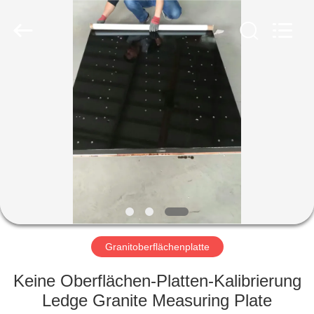
Famous
International
Trading
Co.,
Ltd.
All
Rights
Reserved.
HAUS
PRODUKTE
ÜBER
UNS
FABRIK-
AUSFLUG
Granitoberflächenplatte
Keine Oberflächen-Platten-Kalibrierung
QUALITÄTSKONTROLLE
Ledge Granite Measuring Plate