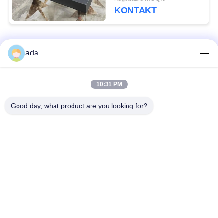
KONTAKT
Beliebte Kategorien
Alle
ada
Präzisions-
10:31 PM
Granitoberflächenplatte
Oberflächenplatte
Good day, what product are you looking for?
Roheisen-
Roheisen-Sohlplatten
Oberflächen-Platte
Stahlt-Schlitz-Platte
T-Schlitz-Grundplatte
Granit-Maschinen-
Granit-Messgeräte
Basis