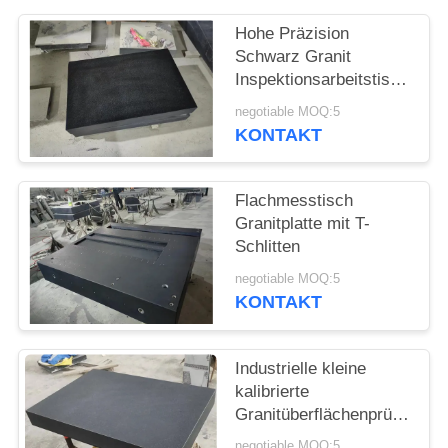
SITEMAP
Hohe Präzision
Schwarz Granit
PRIVACY
Inspektionsarbeitstisch
POLICY
00 Klasse
negotiable MOQ:5
KONTAKT
Flachmesstisch
Granitplatte mit T-
Schlitten
negotiable MOQ:5
KONTAKT
Industrielle kleine
kalibrierte
Granitüberflächenprüfungspl
mit Ständer
negotiable MOQ:5