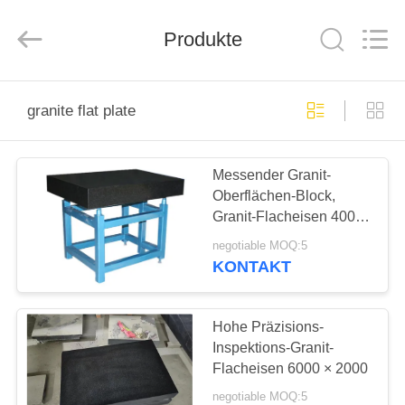
Famous
International
Trading
Co.,
Produkte
Ltd.
All
Rights
Reserved.
HAUS
granite flat plate
PRODUKTE
Messender Granit-
Oberflächen-Block,
ÜBER
Granit-Flacheisen 400 ×
UNS
400 × 70mm
negotiable MOQ:5
KONTAKT
FABRIK-
AUSFLUG
Hohe Präzisions-
Inspektions-Granit-
Flacheisen 6000 × 2000
QUALITÄTSKONTROLLE
negotiable MOQ:5