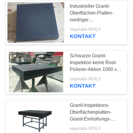
Industrieller Granit-
Oberflächen-Platten-
niedriger
Ungenauigkeits-Fehler-
negotiable MOQ:5
stabile Leistung
KONTAKT
Schwarze Granit-
Inspektion keine Rost-
Polierer-Aktion 1000 x
2000 Millimeter
negotiable MOQ:5
überziehen
KONTAKT
Granit-Inspektions-
Oberflächenplatten-
Granit-Einhüllungs-
Platte 24x12x3 Browns
negotiable MOQ:5
Sharpe“