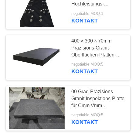
SITEMAP
Hochleistungs-
quadratisches Granit-
negotiable MOQ:1
Flacheisen
PRIVACY
KONTAKT
POLICY
400 × 300 × 70mm
Präzisions-Granit-
Oberflächen-Platten-
Ebene für Instrument-
negotiable MOQ:5
Basis
KONTAKT
00 Grad-Präzisions-
Granit-Inspektions-Platte
für Cmm Vmm
Werkzeugmaschinen-
negotiable MOQ:5
Basis Cdgb-Reihe
KONTAKT