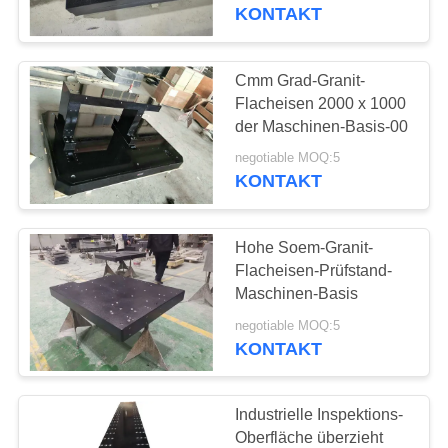
KONTAKT
TRETEN
SIE
Cmm Grad-Granit-
MIT
Flacheisen 2000 x 1000
der Maschinen-Basis-00
UNS
negotiable MOQ:5
IN
KONTAKT
VERBINDUNG
Hohe Soem-Granit-
NACHRICHTEN
Flacheisen-Prüfstand-
Maschinen-Basis
FORDERN
negotiable MOQ:5
KONTAKT
SIE EIN
ZITAT
Industrielle Inspektions-
Oberfläche überzieht