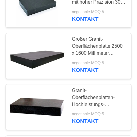
mit hoher Präzision 300
x 200 Millimeter
negotiable MOQ:5
KONTAKT
Großer Granit-
Oberflächenplatte 2500
x 1600 Millimeter
bestätigen LÄRM 876
negotiable MOQ:5
zum der Kategorie B
KONTAKT
Granit-
Oberflächenplatten-
Hochleistungs-
Maschinen-Bett-
negotiable MOQ:5
Oberflächen-Platte
KONTAKT