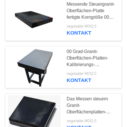
Messende Steuergranit-
Oberflächen-Platte
fertigte Korngröße 00
besonders an
negotiable MOQ:5
KONTAKT
00 Grad-Granit-
Oberflächen-Platten-
Kalibrierungs-
Flachheits-Einhüllungs-
negotiable MOQ:5
Stein flach
KONTAKT
Das Messen steuern
Granit-
Oberflächenplatten-
Ebene der Präzisions-
negotiable MOQ:5
1000 X2000