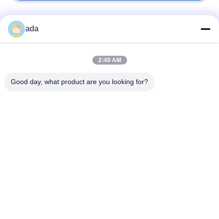
Beliebte Kategorien
Alle
ada
Präzisions-
2:49 AM
Granitoberflächenplatte
Oberflächenplatte
Good day, what product are you looking for?
Roheisen-
Roheisen-Sohlplatten
Oberflächen-Platte
Stahlt-Schlitz-Platte
T-Schlitz-Grundplatte
Granit-Maschinen-
Granit-Messgeräte
Basis