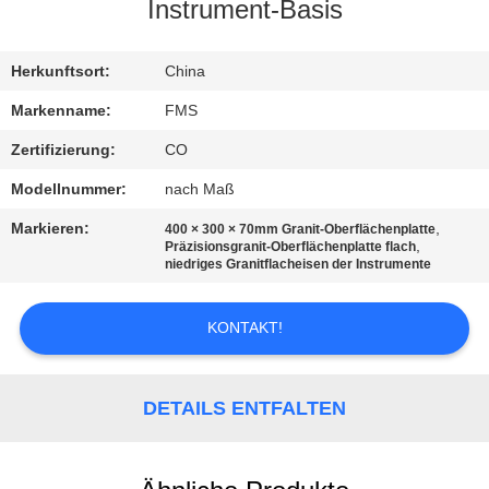
Instrument-Basis
TRETEN
SIE
Herkunftsort:
China
MIT
Markenname:
FMS
UNS
Zertifizierung:
CO
IN
Modellnummer:
nach Maß
VERBINDUNG
Markieren:
,
400 × 300 × 70mm Granit-Oberflächenplatte
,
Präzisionsgranit-Oberflächenplatte flach
niedriges Granitflacheisen der Instrumente
NACHRICHTEN
KONTAKT!
FORDERN
SIE EIN
DETAILS ENTFALTEN
ZITAT