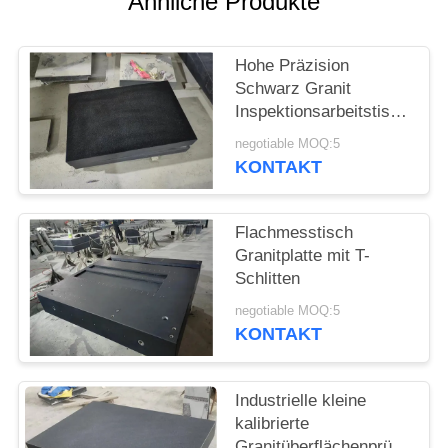
Ähnliche Produkte
SITEMAP
Hohe Präzision
PRIVACY
Schwarz Granit
POLICY
Inspektionsarbeitstisch
00 Klasse
negotiable MOQ:5
KONTAKT
Flachmesstisch
Granitplatte mit T-
Schlitten
negotiable MOQ:5
KONTAKT
Industrielle kleine
kalibrierte
Granitüberflächenprüfungspl