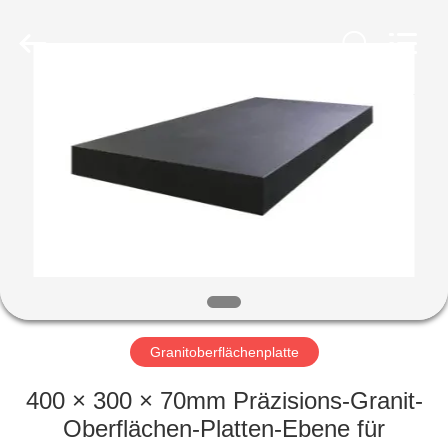
Famous
International
Trading
Co.,
Ltd.
All
Rights
Reserved.
HAUS
PRODUKTE
ÜBER
UNS
FABRIK-
AUSFLUG
Granitoberflächenplatte
400 × 300 × 70mm Präzisions-Granit-
QUALITÄTSKONTROLLE
Oberflächen-Platten-Ebene für