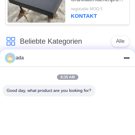
mit Ständer
negotiable MOQ:5
KONTAKT
Beliebte Kategorien
Alle
ada
Präzisions-
Granitoberflächenplatte
Oberflächenplatte
8:35 AM
Roheisen-
Roheisen-Sohlplatten
Good day, what product are you looking for?
Oberflächen-Platte
Stahlt-Schlitz-Platte
T-Schlitz-Grundplatte
Granit-Maschinen-
Granit-Messgeräte