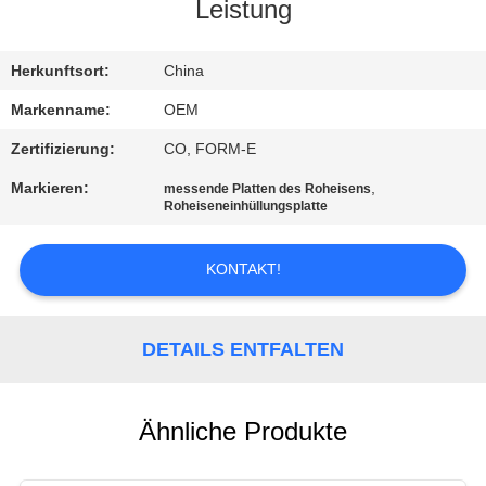
Leistung
TRETEN
SIE
Herkunftsort:
China
MIT
Markenname:
OEM
UNS
Zertifizierung:
CO, FORM-E
IN
Markieren:
,
messende Platten des Roheisens
Roheiseneinhüllungsplatte
VERBINDUNG
KONTAKT!
NACHRICHTEN
DETAILS ENTFALTEN
FORDERN
SIE EIN
ZITAT
Ähnliche Produkte