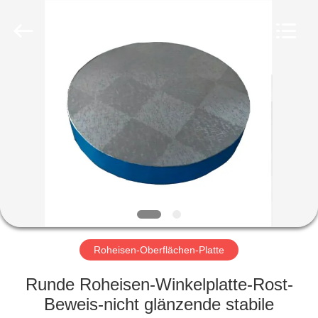
Famous
International
Trading
Co.,
Ltd.
All
Rights
Reserved.
HAUS
PRODUKTE
ÜBER
UNS
FABRIK-
AUSFLUG
Roheisen-Oberflächen-Platte
Runde Roheisen-Winkelplatte-Rost-
QUALITÄTSKONTROLLE
Beweis-nicht glänzende stabile