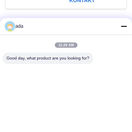
KONTAKT
Beliebte Kategorien
Alle
ada
Präzisions-
11:26 AM
Granitoberflächenplatte
Oberflächenplatte
Good day, what product are you looking for?
Roheisen-
Roheisen-Sohlplatten
Oberflächen-Platte
Stahlt-Schlitz-Platte
T-Schlitz-Grundplatte
Granit-Maschinen-
Granit-Messgeräte
Basis