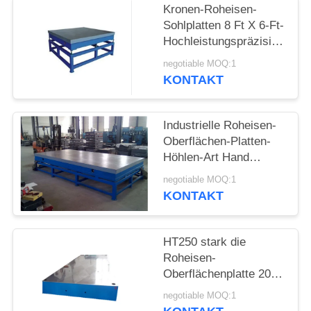
SITEMAP
Kronen-Roheisen-
Sohlplatten 8 Ft X 6-Ft-
Hochleistungspräzisions-
PRIVACY
Oberflächen-Platte
negotiable MOQ:1
POLICY
KONTAKT
Industrielle Roheisen-
Oberflächen-Platten-
Höhlen-Art Hand
rangieren
negotiable MOQ:1
Oberflächenende aus
KONTAKT
HT250 stark die
Roheisen-
Oberflächenplatte 2000
x 1500 Millimeter gut,
negotiable MOQ:1
Widerstand reibend