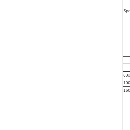
Spe
63x
100
160