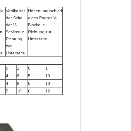
ie
Vertikalität
Höhenunterschied
e
der Seite
eines Paares V-
der V-
Blöcke in
in
Schlitze in
Richtung zur
Richtung
Unterseite
zur
te
Unterseite
0
1
0
1
4
8
5
10
4
8
5
10
5
10
6
12