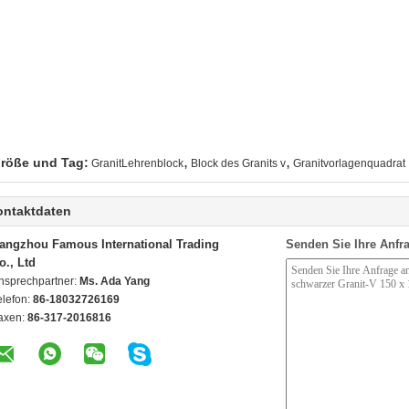
,
,
röße und Tag:
GranitLehrenblock
Block des Granits v
Granitvorlagenquadrat
ontaktdaten
angzhou Famous International Trading
Senden Sie Ihre Anfra
o., Ltd
nsprechpartner:
Ms. Ada Yang
elefon:
86-18032726169
axen:
86-317-2016816