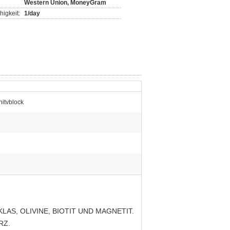
Western Union, MoneyGram
igkeit:
1/day
nitvblock
AS, OLIVINE, BIOTIT UND MAGNETIT.
RZ.