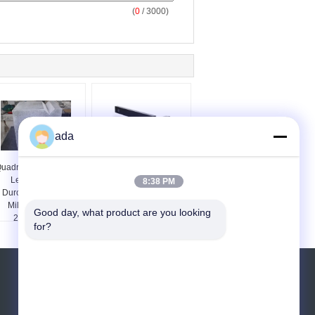
(
0
/ 3000)
ada
uadratischer Granit-
Latte, die Seiten des
Lehrenblock-
Granit-parallelen
8:38 PM
Durchmesser 400
Machthaber-2 2000 x
Millimeter 245-
300 Millimeter planiert
Good day, what product are you looking 
254kg/Mm2
for?
ompressions-Stärke-
Referenzen