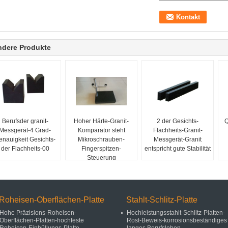
ndere Produkte
Berufsder granit-
Hoher Härte-Granit-
2 der Gesichts-
Q
Messgerät-4 Grad-
Komparator steht
Flachheits-Granit-
enauigkeit Gesichts-
Mikroschrauben-
Messgerät-Granit
der Flachheits-00
Fingerspitzen-
entspricht gute Stabilität
Steuerung
K
Roheisen-Oberflächen-Platte
Stahlt-Schlitz-Platte
Hohe Präzisions-Roheisen-
Hochleistungsstahlt-Schlitz-Platten-
Oberflächen-Platten-hochfeste
Rost-Beweis-korrosionsbeständiges
Roheisen-Einhüllungs-Platte
langes Berufsleben