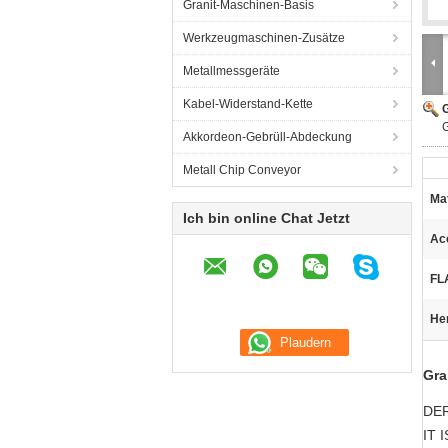
Granit-Maschinen-Basis
Werkzeugmaschinen-Zusätze
Metallmessgeräte
Kabel-Widerstand-Kette
G
G
Akkordeon-Gebrüll-Abdeckung
Metall Chip Conveyor
Mat
Ich bin online Chat Jetzt
Ac
FL
He
Gra
DER
IT 