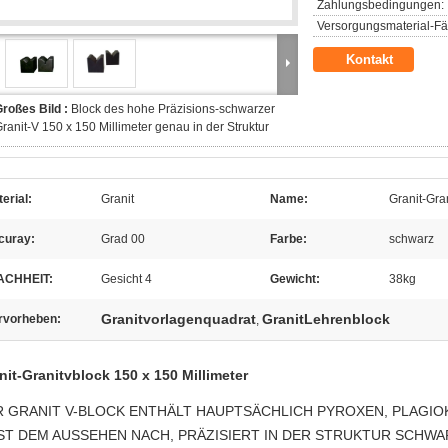
Zahlungsbedingungen:
Versorgungsmaterial-Fäh
Kontakt
roßes Bild :
Block des hohe Präzisions-schwarzer
ranit-V 150 x 150 Millimeter genau in der Struktur
erial:
Granit
Name:
Granit-Gra
curay:
Grad 00
Farbe:
schwarz
ACHHEIT:
Gesicht 4
Gewicht:
38kg
Granitvorlagenquadrat
GranitLehrenblock
rvorheben:
,
nit-Granitvblock 150 x 150 Millimeter
 GRANIT V-BLOCK ENTHÄLT HAUPTSÄCHLICH PYROXEN, PLAGIOKL
IST DEM AUSSEHEN NACH, PRÄZISIERT IN DER STRUKTUR SCHWA