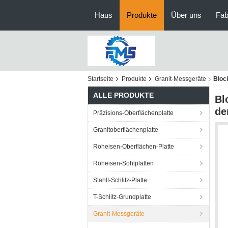
Haus
Produkte
Über uns
Fab
Startseite
Produkte
Granit-Messgeräte
Bloc
ALLE PRODUKTE
Bl
de
Präzisions-Oberflächenplatte
Granitoberflächenplatte
Roheisen-Oberflächen-Platte
Roheisen-Sohlplatten
Stahlt-Schlitz-Platte
T-Schlitz-Grundplatte
Granit-Messgeräte