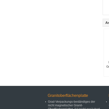
A
G
Granitoberflächenplatte
Grad-Verpackungs-beständiges der
nicht magnetischer Granit-
Oberflächenplatten-AA leicht gesäubert