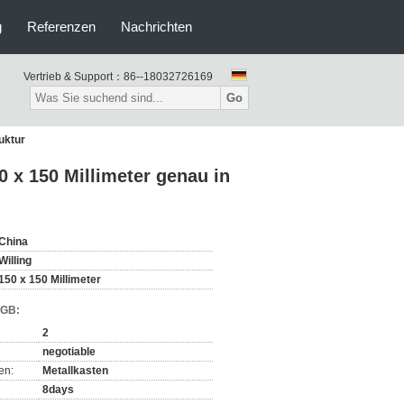
g
Referenzen
Nachrichten
Vertrieb & Support：
86--18032726169
Go
uktur
 x 150 Millimeter genau in
China
Willing
150 x 150 Millimeter
AGB:
2
negotiable
en:
Metallkasten
8days