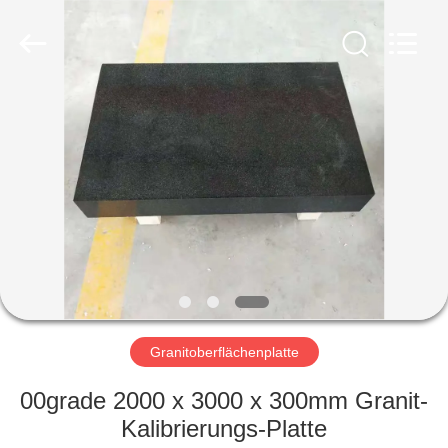
Famous
International
Trading
Co.,
Ltd.
All
Rights
Reserved.
HAUS
PRODUKTE
ÜBER
UNS
FABRIK-
AUSFLUG
Granitoberflächenplatte
00grade 2000 x 3000 x 300mm Granit-
QUALITÄTSKONTROLLE
Kalibrierungs-Platte