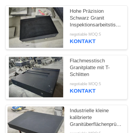
SITEMAP
Hohe Präzision
Schwarz Granit
PRIVACY
Inspektionsarbeitstisch
POLICY
00 Klasse
negotiable MOQ:5
KONTAKT
Flachmesstisch
Granitplatte mit T-
Schlitten
negotiable MOQ:5
KONTAKT
Industrielle kleine
kalibrierte
Granitüberflächenprüfungspl
mit Ständer