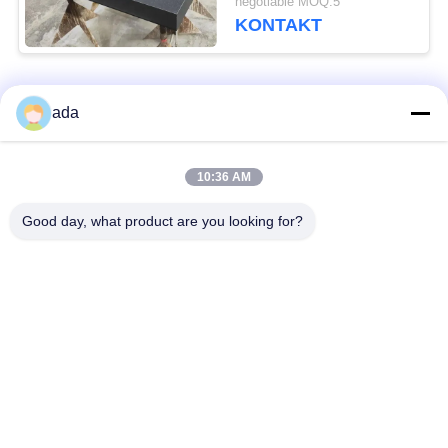
negotiable MOQ:5
KONTAKT
Beliebte Kategorien
Alle
ada
Präzisions-
10:36 AM
Granitoberflächenplatte
Oberflächenplatte
Good day, what product are you looking for?
Roheisen-
Roheisen-Sohlplatten
Oberflächen-Platte
Stahlt-Schlitz-Platte
T-Schlitz-Grundplatte
Granit-Maschinen-
Granit-Messgeräte
Basis