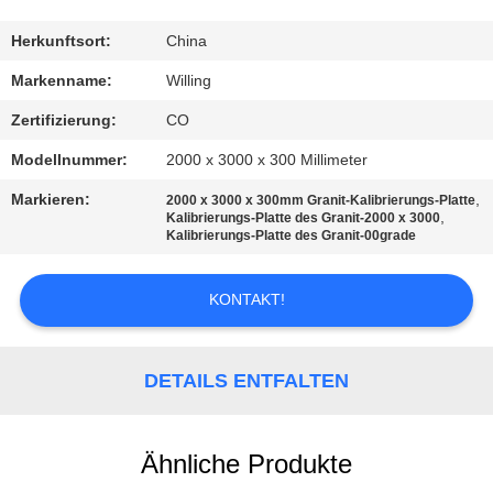
TRETEN
Herkunftsort:
China
SIE
Markenname:
Willing
MIT
Zertifizierung:
CO
UNS
Modellnummer:
2000 x 3000 x 300 Millimeter
IN
Markieren:
,
2000 x 3000 x 300mm Granit-Kalibrierungs-Platte
VERBINDUNG
,
Kalibrierungs-Platte des Granit-2000 x 3000
Kalibrierungs-Platte des Granit-00grade
NACHRICHTEN
KONTAKT!
FORDERN
DETAILS ENTFALTEN
SIE EIN
ZITAT
Ähnliche Produkte