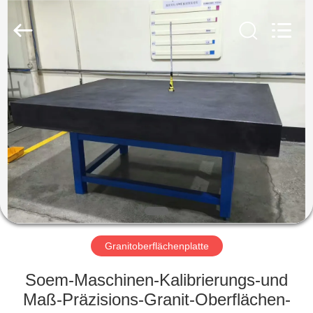
Famous
International
Trading
Co.,
Ltd.
All
Rights
Reserved.
HAUS
PRODUKTE
ÜBER
UNS
FABRIK-
AUSFLUG
Granitoberflächenplatte
Soem-Maschinen-Kalibrierungs-und
QUALITÄTSKONTROLLE
Maß-Präzisions-Granit-Oberflächen-