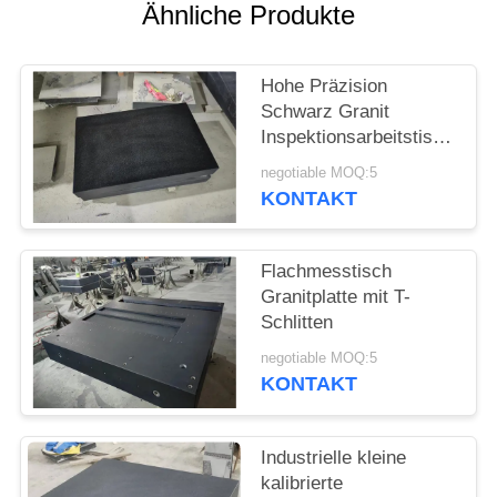
SITEMAP
Ähnliche Produkte
PRIVACY
Hohe Präzision
POLICY
Schwarz Granit
Inspektionsarbeitstisch
00 Klasse
negotiable MOQ:5
KONTAKT
Flachmesstisch
Granitplatte mit T-
Schlitten
negotiable MOQ:5
KONTAKT
Industrielle kleine
kalibrierte