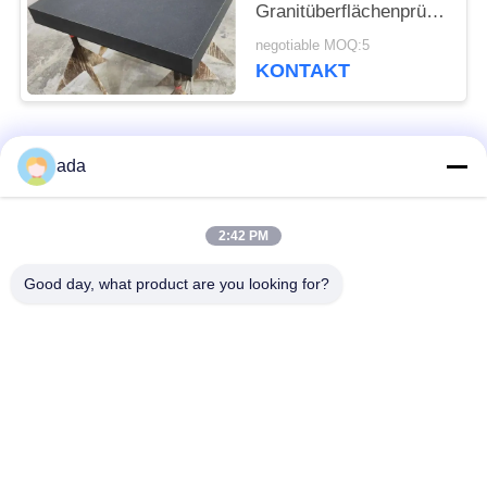
Granitüberflächenprüfungspl
mit Ständer
negotiable MOQ:5
KONTAKT
Beliebte Kategorien
Alle
ada
Präzisions-
2:42 PM
Granitoberflächenplatte
Oberflächenplatte
Good day, what product are you looking for?
Roheisen-
Roheisen-Sohlplatten
Oberflächen-Platte
Stahlt-Schlitz-Platte
T-Schlitz-Grundplatte
Granit-Maschinen-