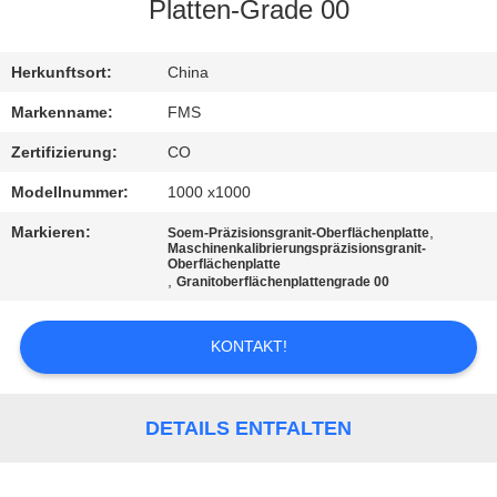
Platten-Grade 00
TRETEN
SIE
Herkunftsort:
China
MIT
Markenname:
FMS
UNS
Zertifizierung:
CO
IN
Modellnummer:
1000 x1000
VERBINDUNG
Markieren:
,
Soem-Präzisionsgranit-Oberflächenplatte
Maschinenkalibrierungspräzisionsgranit-
Oberflächenplatte
,
Granitoberflächenplattengrade 00
NACHRICHTEN
KONTAKT!
FORDERN
SIE EIN
DETAILS ENTFALTEN
ZITAT