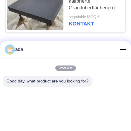
kalibrierte
Granitüberflächenprüfungspl
mit Ständer
negotiable MOQ:5
KONTAKT
Beliebte Kategorien
Alle
ada
Präzisions-
9:59 AM
Granitoberflächenplatte
Oberflächenplatte
Good day, what product are you looking for?
Roheisen-
Roheisen-Sohlplatten
Oberflächen-Platte
Stahlt-Schlitz-Platte
T-Schlitz-Grundplatte