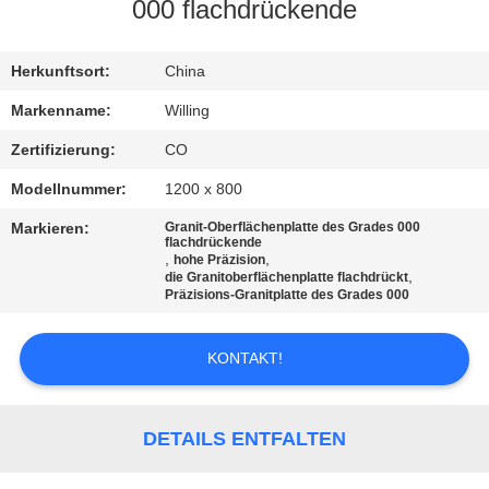
000 flachdrückende
TRETEN
SIE
Herkunftsort:
China
MIT
Markenname:
Willing
UNS
Zertifizierung:
CO
IN
Modellnummer:
1200 x 800
VERBINDUNG
Markieren:
Granit-Oberflächenplatte des Grades 000
flachdrückende
,
,
hohe Präzision
,
die Granitoberflächenplatte flachdrückt
NACHRICHTEN
Präzisions-Granitplatte des Grades 000
FORDERN
KONTAKT!
SIE EIN
ZITAT
DETAILS ENTFALTEN