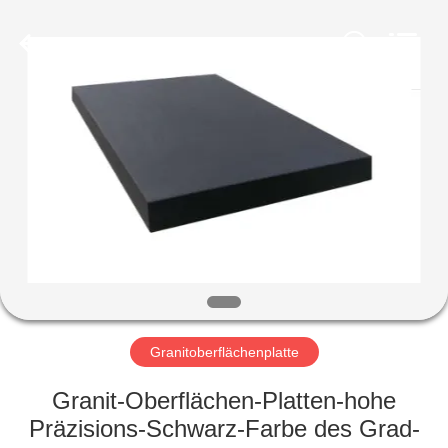
Famous
International
Trading
Co.,
Ltd.
All
Rights
Reserved.
HAUS
PRODUKTE
ÜBER
UNS
FABRIK-
AUSFLUG
Granitoberflächenplatte
Granit-Oberflächen-Platten-hohe
QUALITÄTSKONTROLLE
Präzisions-Schwarz-Farbe des Grad-