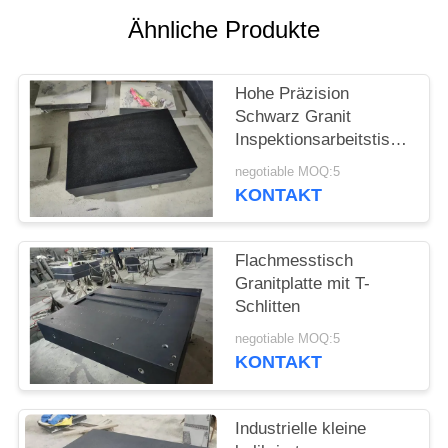
SITEMAP
Ähnliche Produkte
PRIVACY
Hohe Präzision
POLICY
Schwarz Granit
Inspektionsarbeitstisch
00 Klasse
negotiable MOQ:5
KONTAKT
Flachmesstisch
Granitplatte mit T-
Schlitten
negotiable MOQ:5
KONTAKT
Industrielle kleine