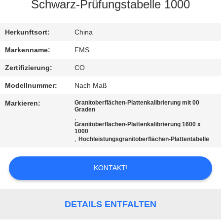
Schwarz-Prüfungstabelle 1000
TRETEN
SIE
Herkunftsort:
China
MIT
Markenname:
FMS
UNS
Zertifizierung:
CO
IN
Modellnummer:
Nach Maß
VERBINDUNG
Markieren:
Granitoberflächen-Plattenkalibrierung mit 00
Graden
,
Granitoberflächen-Plattenkalibrierung 1600 x
NACHRICHTEN
1000
,
Hochleistungsgranitoberflächen-Plattentabelle
FORDERN
KONTAKT!
SIE EIN
ZITAT
DETAILS ENTFALTEN