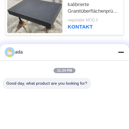
kalibrierte
Granitüberflächenprüfungspl
mit Ständer
negotiable MOQ:5
KONTAKT
Beliebte Kategorien
Alle
ada
Präzisions-
11:34 PM
Granitoberflächenplatte
Oberflächenplatte
Good day, what product are you looking for?
Roheisen-
Roheisen-Sohlplatten
Oberflächen-Platte
Stahlt-Schlitz-Platte
T-Schlitz-Grundplatte