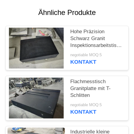
SITEMAP
Ähnliche Produkte
PRIVACY
POLICY
Hohe Präzision
Schwarz Granit
Inspektionsarbeitstisch
00 Klasse
negotiable MOQ:5
KONTAKT
Flachmesstisch
Granitplatte mit T-
Schlitten
negotiable MOQ:5
KONTAKT
Industrielle kleine