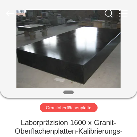
Famous
International
Trading
Co.,
Ltd.
All
Rights
Reserved.
HAUS
PRODUKTE
ÜBER
UNS
FABRIK-
AUSFLUG
Granitoberflächenplatte
Laborpräzision 1600 x Granit-
QUALITÄTSKONTROLLE
Oberflächenplatten-Kalibrierungs-